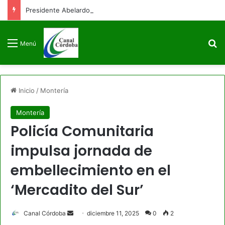
Presidente Abelardo de la Espriella firmará decreto para congelar el gasto público como primera medida de gobierno
B
Menú
Inicio
/
Montería
Montería
Policía Comunitaria
impulsa jornada de
embellecimiento en el
‘Mercadito del Sur’
Send
Canal Córdoba
diciembre 11, 2025
0
2
an