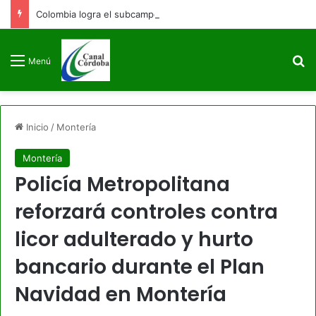
Colombia logra el subcampeonato en los Juegos Centroamericanos y del Caribe Santo Domingo 2026
B
Menú
Inicio
/
Montería
Montería
Policía Metropolitana
reforzará controles contra
licor adulterado y hurto
bancario durante el Plan
Navidad en Montería