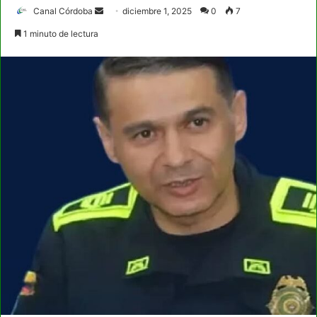
Send
Canal Córdoba
diciembre 1, 2025
0
7
an
1 minuto de lectura
email