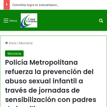
Colombia logra el subcampeonato en los Juegos Centroamericanos y del Caribe Santo Domingo 2026
B
Menú
Inicio
/
Montería
Montería
Policía Metropolitana
refuerza la prevención del
abuso sexual infantil a
través de jornadas de
sensibilización con padres