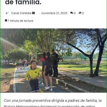
de familia.
Send
Canal Córdoba
noviembre 21, 2025
0
5
an
1 minuto de lectura
email
Con una jornada preventiva dirigida a padres de familia, la
Policía Metropolitana fortaleció la protección de niños,