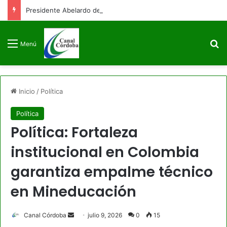
Presidente Abelardo de la Espriella firmará decreto para congelar el gasto público como primera medida de gobierno
B
Menú
Inicio
/
Política
Política
Política: Fortaleza
institucional en Colombia
garantiza empalme técnico
en Mineducación
Send
Canal Córdoba
julio 9, 2026
0
15
an