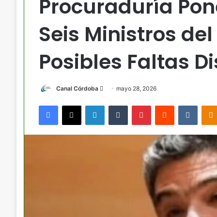
Procuraduría Pone
Seis Ministros de
Posibles Faltas Di
Send
Canal Córdoba
mayo 28, 2026
an
Facebook
X
LinkedIn
Tumblr
Pinterest
Reddit
VKont
email