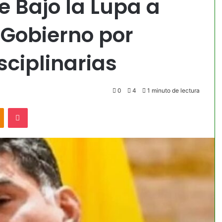
 Bajo la Lupa a
l Gobierno por
sciplinarias
0
4
1 minuto de lectura
akte
Odnoklassniki
Pocket