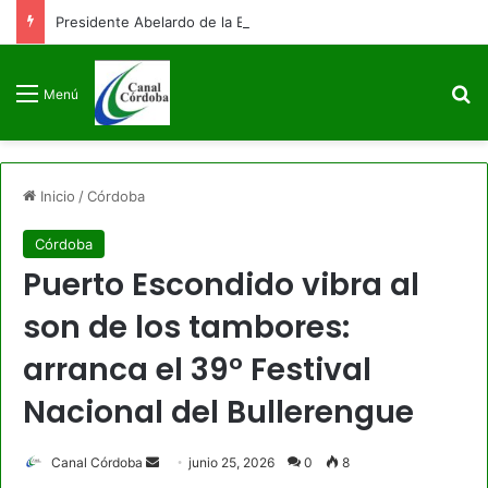
Presidente Abelardo de la Espriella firmará decreto para congelar el gasto público como primera medida de gobierno
B
Menú
Inicio
/
Córdoba
Córdoba
Puerto Escondido vibra al
son de los tambores:
arranca el 39° Festival
Nacional del Bullerengue
Send
Canal Córdoba
junio 25, 2026
0
8
an