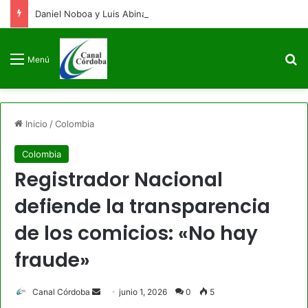
Daniel Noboa y Luis Abinader arriban a Colombia para la posesión presidencial de Abelardo de la Espriella
B
Menú
Inicio
/
Colombia
Colombia
Registrador Nacional
defiende la transparencia
de los comicios: «No hay
fraude»
Send
Canal Córdoba
junio 1, 2026
0
5
an