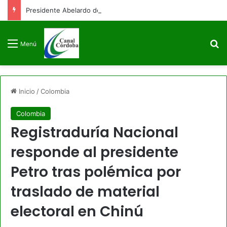
Presidente Abelardo de la Espriella firmará decreto para congelar el gasto público como primera medida de gobierno
B
Menú
Inicio
/
Colombia
Colombia
Registraduría Nacional
responde al presidente
Petro tras polémica por
traslado de material
electoral en Chinú