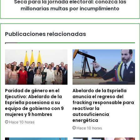
Seca para la jornada electoral: conozca las
millonarias multas por incumplimiento
Publicaciones relacionadas
Paridad de género en el
Abelardo de la Espriella
Ejecutivo: Abelardo de la
anuncia el regreso del
Espriella posesiona a su
fracking responsable para
equipo de gobierno con 9
reactivar la
mujeres y 9 hombres
autosuficiencia
energética
Hace 10 horas
Hace 10 horas