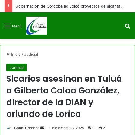
Gobernación de Córdoba adjudicó proyectos de alcantarillado para Purísima y Puerto Escondido
B
Menú
Inicio
/
Judicial
Judicial
Sicarios asesinan en Tuluá
a Gilberto Calao González,
director de la DIAN y
oriundo de Lorica
Send
Canal Córdoba
diciembre 18, 2025
0
2
an