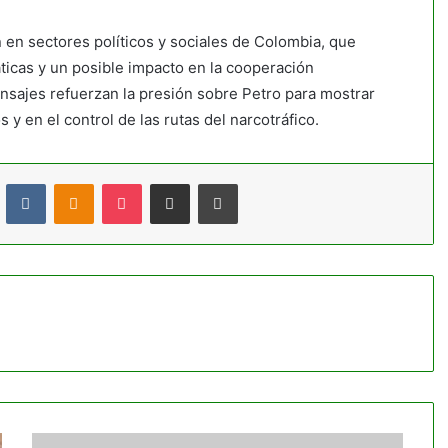
en sectores políticos y sociales de Colombia, que
ticas y un posible impacto en la cooperación
ensajes refuerzan la presión sobre Petro para mostrar
 y en el control de las rutas del narcotráfico.
t
Reddit
VKontakte
Odnoklassniki
Pocket
Compartir por correo electrónico
Imprimir