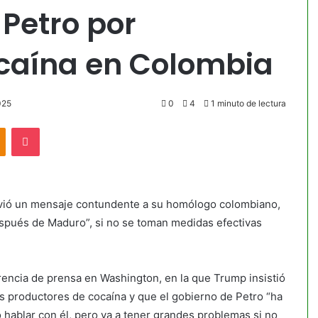
Petro por
caína en Colombia
025
0
4
1 minuto de lectura
akte
Odnoklassniki
Pocket
nvió un mensaje contundente a su homólogo colombiano,
después de Maduro”, si no se toman medidas efectivas
encia de prensa en Washington, en la que Trump insistió
s productores de cocaína y que el gobierno de Petro “ha
 hablar con él, pero va a tener grandes problemas si no