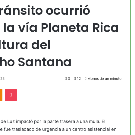
ránsito ocurrió
la vía Planeta Rica
ltura del
cho Santana
025
0
12
Menos de un minuto
akte
Odnoklassniki
Pocket
 de Luz impactó por la parte trasera a una mula. El
ue fue trasladado de urgencia a un centro asistencial en