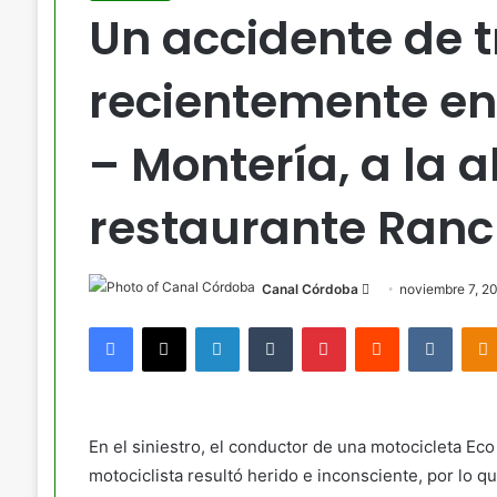
Un accidente de t
recientemente en 
– Montería, a la a
restaurante Ran
Send
Canal Córdoba
noviembre 7, 2
an
Facebook
X
LinkedIn
Tumblr
Pinterest
Reddit
VKont
email
En el siniestro, el conductor de una motocicleta Eco
motociclista resultó herido e inconsciente, por lo q