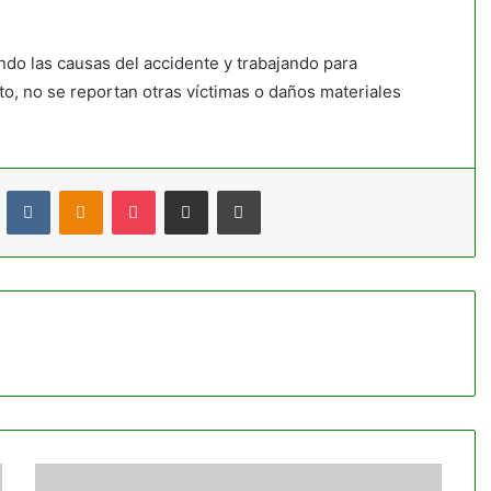
ndo las causas del accidente y trabajando para
to, no se reportan otras víctimas o daños materiales
t
Reddit
VKontakte
Odnoklassniki
Pocket
Compartir por correo electrónico
Imprimir