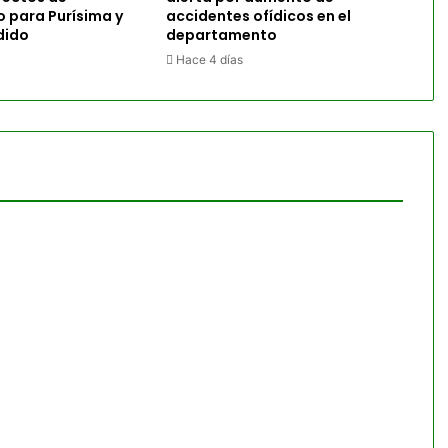
o para Purísima y
accidentes ofídicos en el
dido
departamento
Hace 4 días