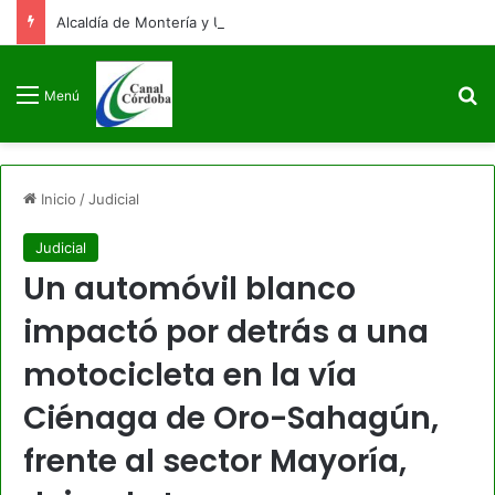
Alcaldía de Montería y Universidad de Córdoba fortalecen alianza estratégica en educación e infraestructura
B
Menú
Inicio
/
Judicial
Judicial
Un automóvil blanco
impactó por detrás a una
motocicleta en la vía
Ciénaga de Oro-Sahagún,
frente al sector Mayoría,