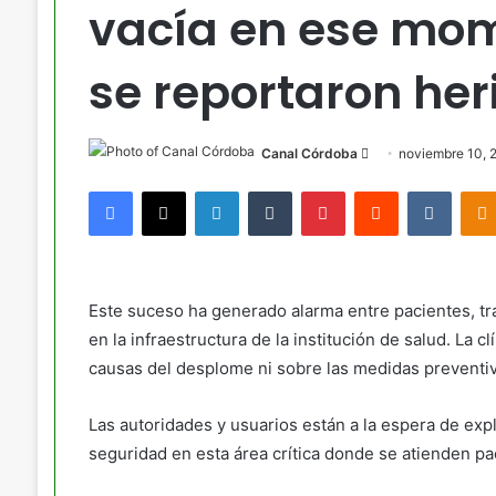
vacía en ese mom
se reportaron her
Send
Canal Córdoba
noviembre 10, 
an
Facebook
X
LinkedIn
Tumblr
Pinterest
Reddit
VKont
email
Este suceso ha generado alarma entre pacientes, tr
en la infraestructura de la institución de salud. La c
causas del desplome ni sobre las medidas preventiv
Las autoridades y usuarios están a la espera de expl
seguridad en esta área crítica donde se atienden pa