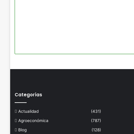
Categorías
Actualidad
(431)
Agroeconómica
(787)
Blog
(128)