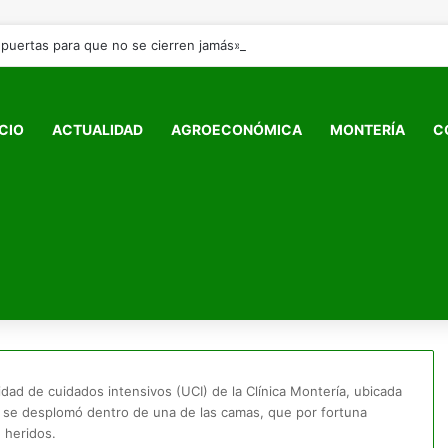
 puertas para que no se cierren jamás»: Francia Márquez se despide de 
ICIO
ACTUALIDAD
AGROECONÓMICA
MONTERÍA
C
dad de cuidados intensivos (UCI) de la Clínica Montería, ubicada
o se desplomó dentro de una de las camas, que por fortuna
 heridos.