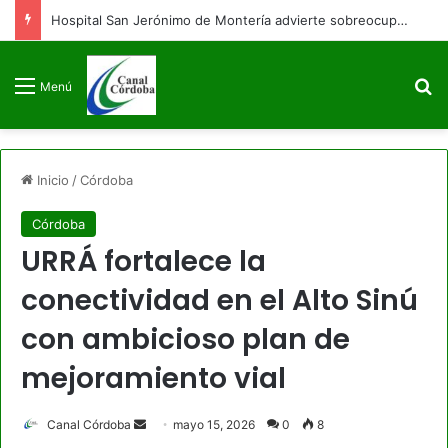
Hospital San Jerónimo de Montería advierte sobreocupación y afectación en sus servicios
B
Menú
Inicio
/
Córdoba
Córdoba
URRÁ fortalece la
conectividad en el Alto Sinú
con ambicioso plan de
mejoramiento vial
Send
Canal Córdoba
mayo 15, 2026
0
8
an