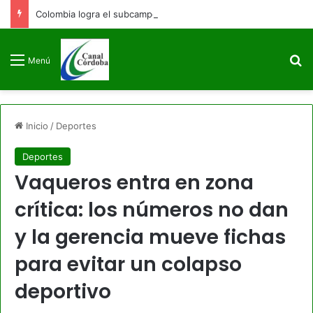
Colombia logra el subcampeonato en los Juegos Centroamericanos y del Caribe Santo Domingo 2026
B
Menú
Inicio
/
Deportes
Deportes
Vaqueros entra en zona
crítica: los números no dan
y la gerencia mueve fichas
para evitar un colapso
deportivo