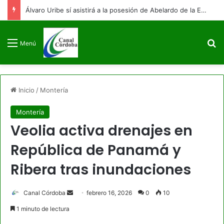
Álvaro Uribe sí asistirá a la posesión de Abelardo de la Espriella: ya está en Cali
B
Menú
Inicio
/
Montería
Montería
Veolia activa drenajes en
República de Panamá y
Ribera tras inundaciones
Send
Canal Córdoba
febrero 16, 2026
0
10
an
1 minuto de lectura
email