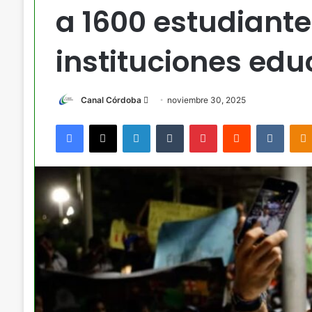
a 1600 estudiante
instituciones edu
Send
Canal Córdoba
noviembre 30, 2025
an
Facebook
X
LinkedIn
Tumblr
Pinterest
Reddit
VKont
email