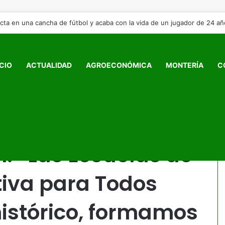
cta en una cancha de fútbol y acaba con la vida de un jugador de 24 añ
ICIO
ACTUALIDAD
AGROECONÓMICA
MONTERÍA
C
ormación Deportiva para Todos cerraron un año histórico,
as
: “Las Escuelas de
iva para Todos
histórico, formamos