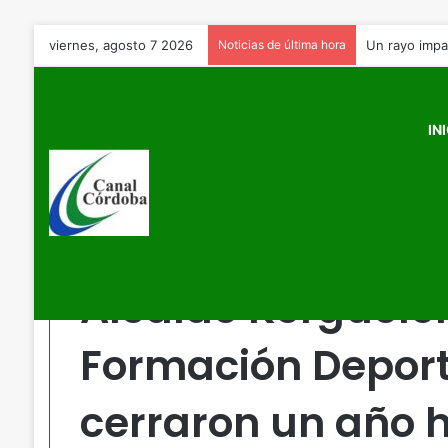
viernes, agosto 7 2026
Noticias de última hora
Un rayo impa
IN
Inicio
/
Educación
/
Alcalde Kerguelén: “Las Escuelas de F
formamos a 1600 estudiantes de 45 instituciones educativ
Educación
Alcalde Kerguelén
Formación Deport
cerraron un año 