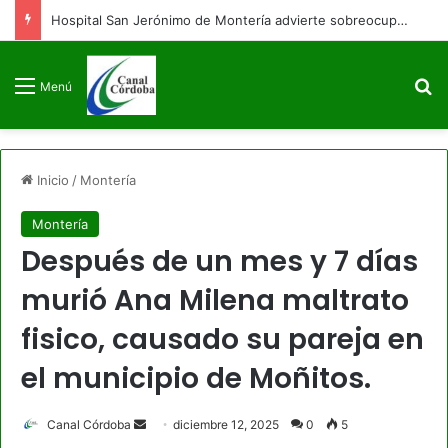
Hospital San Jerónimo de Montería advierte sobreocupación y afectación en sus servicios
B
Menú
Inicio
/
Montería
Montería
Después de un mes y 7 días
murió Ana Milena maltrato
fisico, causado su pareja en
el municipio de Moñitos.
Send
Canal Córdoba
diciembre 12, 2025
0
5
an