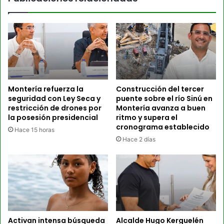
Montería refuerza la
Construcción del tercer
seguridad con Ley Seca y
puente sobre el río Sinú en
restricción de drones por
Montería avanza a buen
la posesión presidencial
ritmo y supera el
cronograma establecido
Hace 15 horas
Hace 2 días
Activan intensa búsqueda
Alcalde Hugo Kerguelén