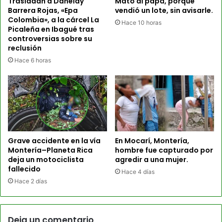
Trasladan a Daneidy
Mató al papá, porque
Barrera Rojas, «Epa
vendió un lote, sin avisarle.
Colombia», a la cárcel La
Hace 10 horas
Picaleña en Ibagué tras
controversias sobre su
reclusión
Hace 6 horas
Grave accidente en la vía
En Mocarí, Montería,
Montería–Planeta Rica
hombre fue capturado por
deja un motociclista
agredir a una mujer.
fallecido
Hace 4 días
Hace 2 días
Deja un comentario