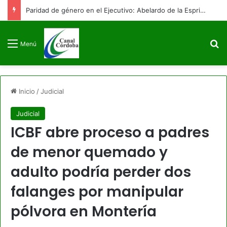
Paridad de género en el Ejecutivo: Abelardo de la Espriella posesiona a su equipo de gobierno con 9 mujeres y 9 hombres
B
Menú
Inicio
/
Judicial
Judicial
ICBF abre proceso a padres
de menor quemado y
adulto podría perder dos
falanges por manipular
pólvora en Montería