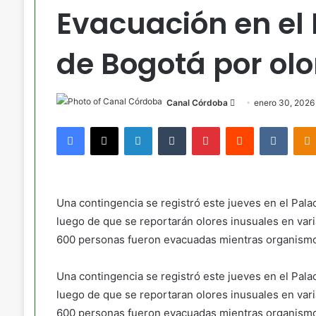
Evacuación en el 
de Bogotá por olo
Send
Canal Córdoba
enero 30, 2026
an
Facebook
X
LinkedIn
Tumblr
Pinterest
Reddit
VKont
email
Una contingencia se registró este jueves en el Palac
luego de que se reportarán olores inusuales en vari
600 personas fueron evacuadas mientras organismos 
Una contingencia se registró este jueves en el Palac
luego de que se reportaran olores inusuales en vari
600 personas fueron evacuadas mientras organismos 