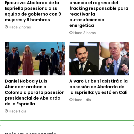
Ejecutivo: Abelardo de la
anuncia el regreso del
Espriella posesiona a su
fracking responsable para
equipo de gobierno con 9
reactivar la
mujeres y 9 hombres
autosuficiencia
energética
Hace 2 horas
Hace 3 horas
Daniel Noboa y Luis
Álvaro Uribe sí asistirá a la
Abinader arriban a
posesión de Abelardo de
Colombia para la posesión
la Espriella: ya está en Cali
presidencial de Abelardo
Hace 1 día
de la Espriella
Hace 1 día