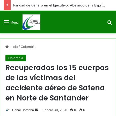
Paridad de género en el Ejecutivo: Abelardo de la Espriella posesiona a su equipo de gobierno con 9 mujeres y 9 hombres
B
Menú
Inicio
/
Colombia
Colombia
Recuperados los 15 cuerpos
de las víctimas del
accidente aéreo de Satena
en Norte de Santander
Send
Canal Córdoba
enero 30, 2026
0
6
an