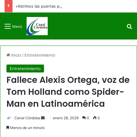
«Abrimos las puertas para que no se cierren jamás»: Francia Márquez se despide de la Vicepresidencia
B
Menú
Inicio
/
Entretenimiento
Entretenimiento
Fallece Alexis Ortega, voz de
Tom Holland como Spider-
Man en Latinoamérica
Send
Canal Córdoba
enero 28, 2026
0
5
an
Menos de un minuto
email