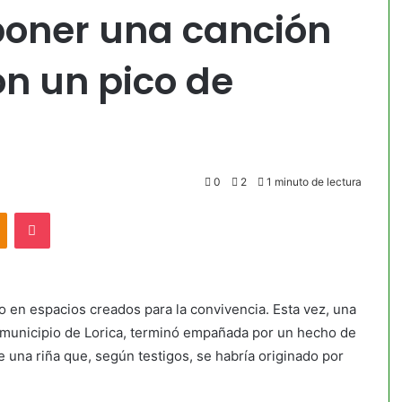
 poner una canción
n un pico de
0
2
1 minuto de lectura
akte
Odnoklassniki
Pocket
o en espacios creados para la convivencia. Esta vez, una
l municipio de Lorica, terminó empañada por un hecho de
e una riña que, según testigos, se habría originado por