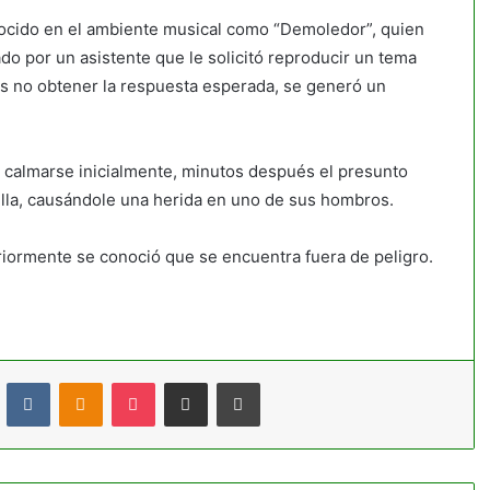
nocido en el ambiente musical como “Demoledor”, quien
o por un asistente que le solicitó reproducir un tema
as no obtener la respuesta esperada, se generó un
ó calmarse inicialmente, minutos después el presunto
ella, causándole una herida en uno de sus hombros.
eriormente se conoció que se encuentra fuera de peligro.
t
Reddit
VKontakte
Odnoklassniki
Pocket
Compartir por correo electrónico
Imprimir