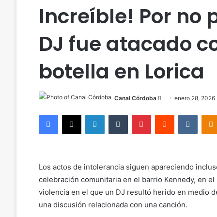
Increíble! Por no
DJ fue atacado co
botella en Lorica
Send
Canal Córdoba
enero 28, 2026
an
Facebook
X
LinkedIn
Tumblr
Pinterest
Reddit
VKont
email
Los actos de intolerancia siguen apareciendo inclus
celebración comunitaria en el barrio Kennedy, en e
violencia en el que un DJ resultó herido en medio d
una discusión relacionada con una canción.