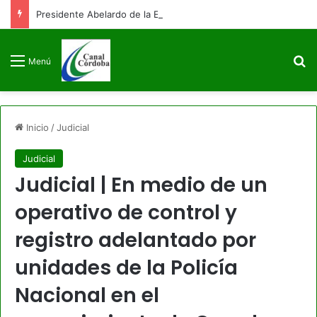
Presidente Abelardo de la Espriella firmará decreto para congelar el gasto público como primera medida de gobierno
B
Menú
Inicio
/
Judicial
Judicial
Judicial | En medio de un
operativo de control y
registro adelantado por
unidades de la Policía
Nacional en el