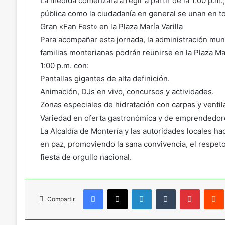
La medida comenzará a regir a partir de la 1:00 p.m.
pública como la ciudadanía en general se unan en tor
Gran «Fan Fest» en la Plaza María Varilla
Para acompañar esta jornada, la administración munic
familias monterianas podrán reunirse en la Plaza Mar
1:00 p.m. con:
Pantallas gigantes de alta definición.
Animación, DJs en vivo, concursos y actividades.
Zonas especiales de hidratación con carpas y ventila
Variedad en oferta gastronómica y de emprendedore
La Alcaldía de Montería y las autoridades locales ha
en paz, promoviendo la sana convivencia, el respeto 
fiesta de orgullo nacional.
Facebook
X
LinkedIn
Tumblr
Pinteres
Compartir