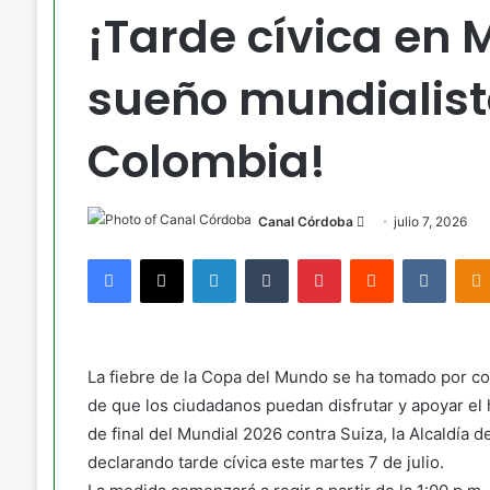
¡Tarde cívica en 
sueño mundialista
Colombia!
Send
Canal Córdoba
julio 7, 2026
an
Facebook
X
LinkedIn
Tumblr
Pinterest
Reddit
VKont
email
La fiebre de la Copa del Mundo se ha tomado por com
de que los ciudadanos puedan disfrutar y apoyar el 
de final del Mundial 2026 contra Suiza, la Alcaldía
declarando tarde cívica este martes 7 de julio.