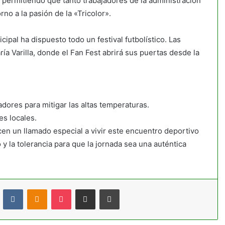
, permitiendo que tanto trabajadores de la administración
no a la pasión de la «Tricolor».
ipal ha dispuesto todo un festival futbolístico. Las
ía Varilla, donde el Fan Fest abrirá sus puertas desde la
dores para mitigar las altas temperaturas.
s locales.
cen un llamado especial a vivir este encuentro deportivo
y la tolerancia para que la jornada sea una auténtica
t
Reddit
VKontakte
Odnoklassniki
Pocket
Compartir por correo electrónico
Imprimir